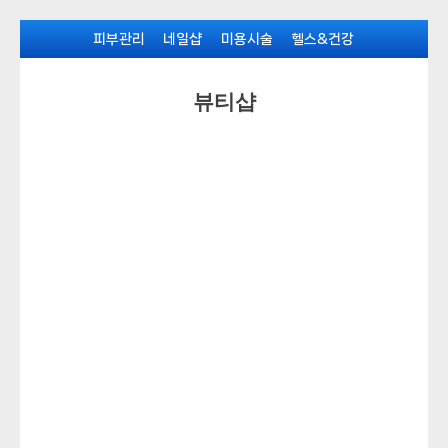
Skip
피부관리
네일샵
미용시술
헬스&건강
to
content
뷰티샵