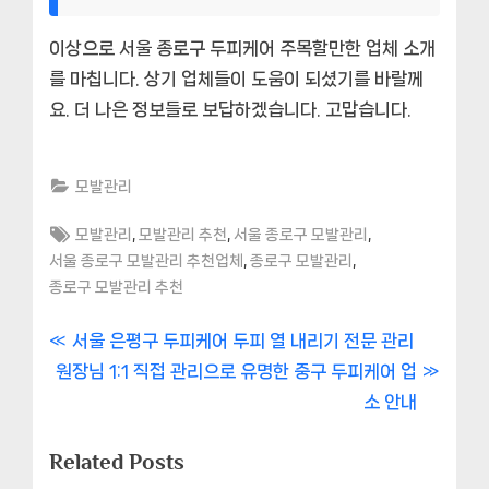
이상으로 서울 종로구 두피케어 주목할만한 업체 소개
를 마칩니다. 상기 업체들이 도움이 되셨기를 바랄께
요. 더 나은 정보들로 보답하겠습니다. 고맙습니다.
모발관리
Tags:
,
,
,
모발관리
모발관리 추천
서울 종로구 모발관리
,
,
서울 종로구 모발관리 추천업체
종로구 모발관리
종로구 모발관리 추천
글
P
서울 은평구 두피케어 두피 열 내리기 전문 관리
N
r
원장님 1:1 직접 관리으로 유명한 중구 두피케어 업
내
e
e
소 안내
비
x
v
Related Posts
t
i
게