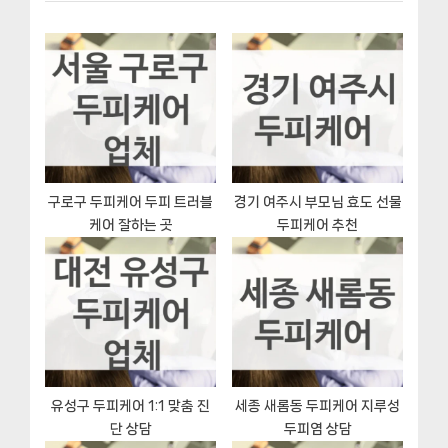
P
o
이
o
u
s
s
션
t
P
:
o
s
t
:
구로구 두피케어 두피 트러블
경기 여주시 부모님 효도 선물
케어 잘하는 곳
두피케어 추천
유성구 두피케어 1:1 맞춤 진
세종 새롬동 두피케어 지루성
단 상담
두피염 상담